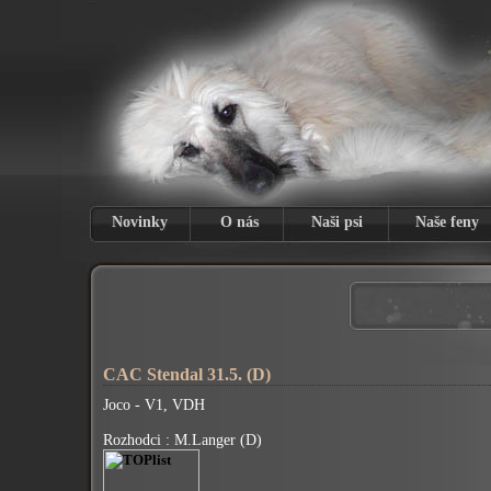
Novinky
O nás
Naši psi
Naše feny
CAC Stendal 31.5. (D)
Joco - V1, VDH
Rozhodci : M.Langer (D)